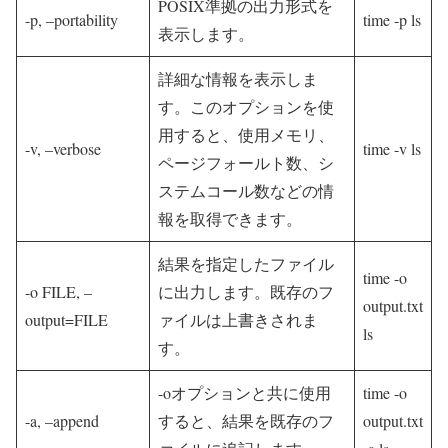
POSIX準拠の出力形式を
-p, –portability
time -p ls
表示します。
詳細な情報を表示しま
す。このオプションを使
用すると、使用メモリ、
-v, –verbose
time -v ls
ページフォールト数、シ
ステムコール数などの情
報を取得できます。
結果を指定したファイル
time -o
-o FILE, –
に出力します。既存のフ
output.txt
output=FILE
ァイルは上書きされま
ls
す。
-oオプションと共に使用
time -o
-a, –append
すると、結果を既存のフ
output.txt