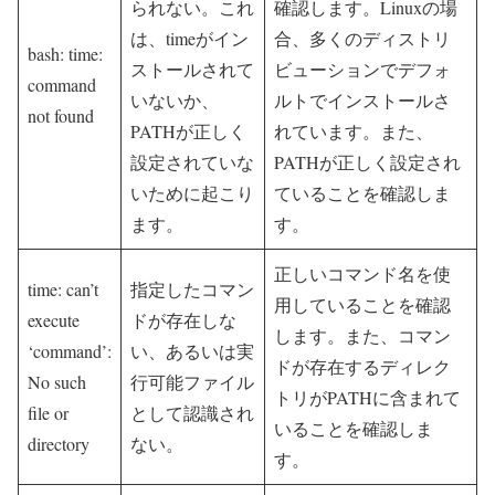
られない。これ
確認します。Linuxの場
は、timeがイン
合、多くのディストリ
bash: time:
ストールされて
ビューションでデフォ
command
いないか、
ルトでインストールさ
not found
PATHが正しく
れています。また、
設定されていな
PATHが正しく設定され
いために起こり
ていることを確認しま
ます。
す。
正しいコマンド名を使
time: can’t
指定したコマン
用していることを確認
execute
ドが存在しな
します。また、コマン
‘command’:
い、あるいは実
ドが存在するディレク
No such
行可能ファイル
トリがPATHに含まれて
file or
として認識され
いることを確認しま
directory
ない。
す。