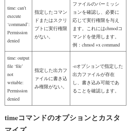
ファイルのパーミッシ
time: can’t
指定したコマン
ョンを確認し、必要に
execute
ドまたはスクリ
応じて実行権限を与え
‘command’:
プトに実行権限
ます。これにはchmodコ
Permission
がない。
マンドを使用します。
denied
例：chmod +x command
time: output
file ‘file’
-oオプションで指定した
指定した出力フ
not
出力ファイルが存在
ァイルに書き込
writable:
し、書き込み可能であ
み権限がない。
Permission
ることを確認します。
denied
timeコマンドのオプションとカスタ
マイズ