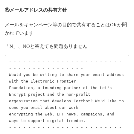
⑤メールアドレスの共有方針
メールをキャンペーン等の目的で共有することはOKか聞
かれています
「N」、NOと答えても問題ありません
- - - - - - - - - - - - - - - - - - - - - - - - 
- - - - - - - - - - - - - - - -

Would you be willing to share your email address 
with the Electronic Frontier

Foundation, a founding partner of the Let's 
Encrypt project and the non-profit

organization that develops Certbot? We'd like to 
send you email about our work

encrypting the web, EFF news, campaigns, and 
ways to support digital freedom.

- - - - - - - - - - - - - - - - - - - - - - - - 
- - - - - - - - - - - - - - - -
