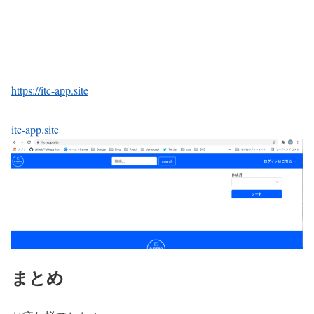
https://itc-app.site
itc-app.site
まとめ