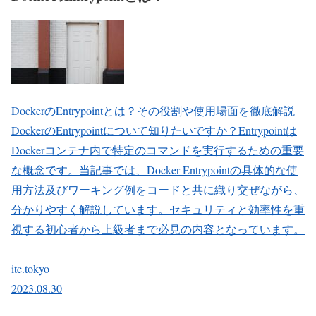
DockerのEntrypointとは？その役割や使用場面を徹底解説
DockerのEntrypointについて知りたいですか？Entrypointは
Dockerコンテナ内で特定のコマンドを実行するための重要
な概念です。当記事では、Docker Entrypointの具体的な使
用方法及びワーキング例をコードと共に織り交ぜながら、
分かりやすく解説しています。セキュリティと効率性を重
視する初心者から上級者まで必見の内容となっています。
itc.tokyo
2023.08.30