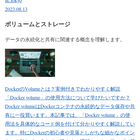
itc.tokyo
2023.08.13
ボリュームとストレージ
データの永続化と共有に関連する概念を理解します。
DockerのVolumeとは？実例付きでわかりやすく解説
「Docker volume」の使用方法について学びたいですか？
Docker volumeはDockerコンテナの永続的なデータ保存や共
有に一役買います。本記事では、「Docker volume」の使
用法を具体的なコード例を付けて分かりやすく解説してい
ます。特にDockerの初心者や見落としがちな細かなポイン