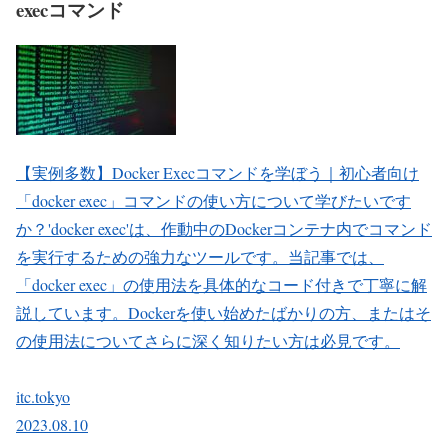
execコマンド
【実例多数】Docker Execコマンドを学ぼう｜初心者向け
「docker exec」コマンドの使い方について学びたいです
か？'docker exec'は、作動中のDockerコンテナ内でコマンド
を実行するための強力なツールです。当記事では、
「docker exec」の使用法を具体的なコード付きで丁寧に解
説しています。Dockerを使い始めたばかりの方、またはそ
の使用法についてさらに深く知りたい方は必見です。
itc.tokyo
2023.08.10