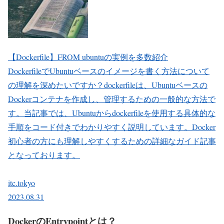
【Dockerfile】FROM ubuntuの実例を多数紹介
DockerfileでUbuntuベースのイメージを書く方法について
の理解を深めたいですか？dockerfileは、Ubuntuベースの
Dockerコンテナを作成し、管理するための一般的な方法で
す。当記事では、Ubuntuからdockerfileを使用する具体的な
手順をコード付きでわかりやすく説明しています。Docker
初心者の方にも理解しやすくするための詳細なガイド記事
となっております。
itc.tokyo
2023.08.31
DockerのEntrypointとは？