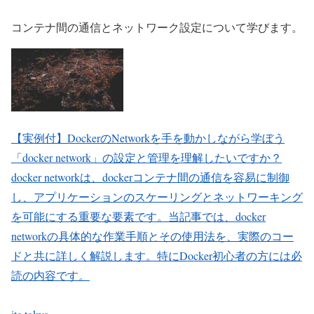
コンテナ間の通信とネットワーク設定について学びます。
【実例付】DockerのNetworkを手を動かしながら学ぼう
「docker network」の設定と管理を理解したいですか？
docker networkは、dockerコンテナ間の通信を容易に制御
し、アプリケーションのスケーリングとネットワーキング
を可能にする重要な要素です。当記事では、docker
networkの具体的な作業手順とその使用法を、実際のコー
ドと共に詳しく解説します。特にDocker初心者の方には必
読の内容です。