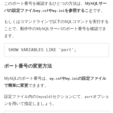
MySQLサー
このポート番号を確認するひとつの方法は、
バの設定ファイル
や
を参照すること
です。
my.cnf
my.ini
もしくはコマンドラインで以下のSQLコマンドを実行する
ことで、動作中のMySQLサーバのポート番号を確認でき
ます。
SHOW VARIABLES LIKE 'port';
ポート番号の変更方法
や
の設定ファイル
MySQLのポート番号は、
my.cnf
my.ini
で簡単に変更
できます。
設定ファイル内の
セクションにて、
オプショ
[mysqld]
port
ンを用いて指定しましょう。