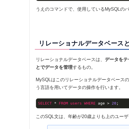
うえのコマンドで、使用しているMySQLの
リレーショナルデータベース
リレーショナルデータベースは、
データをテ
とでデータを管理
するもの。
MySQLはこのリレーショナルデータベースの仕組みを
う言語を用いてデータの操作を行います。
SELECT
 * 
FROM
users
WHERE
 age > 
20
;
このSQL文は、年齢が20歳よりも上のユー