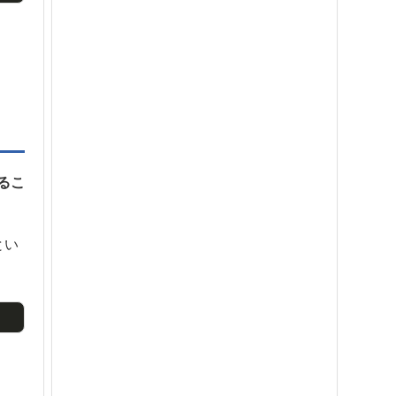
るこ
とい