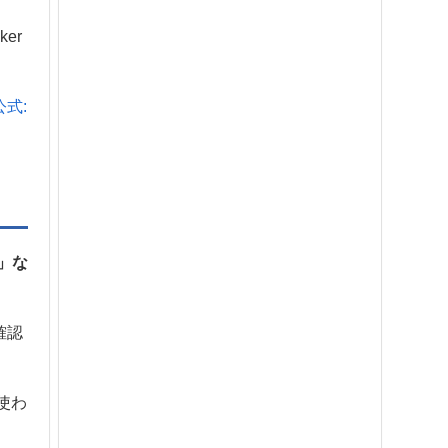
er
公式:
合」な
確認
使わ