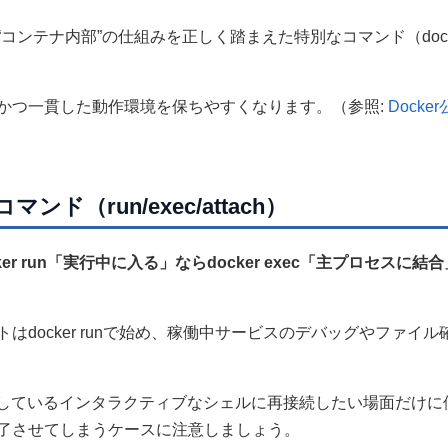
ンテナ内部”の仕組みを正しく踏まえた特別なコマンド（dock
かつ一貫した動作環境を保ちやすくなります。（参照:
Docker
（run/exec/attach）
r run「実行中に入る」ならdocker exec「主プロセスに結
。
docker runで始め、稼働中サービスのデバッグやファイル
ンド起動しているインタラクティブなシェルに再接続したい場面だけに
了させてしまうケースに注意しましょう。