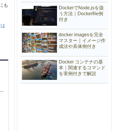
にも
DockerでNode.jsを扱
う方法｜Dockerfile例
付き
方は
docker imagesを完全
マスター｜イメージ作
成法や具体例付き
Docker コンテナの基
本｜関連するコマンド
を実例付きで解説