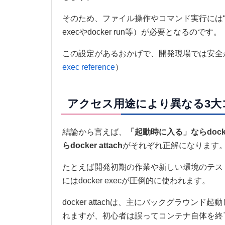
そのため、ファイル操作やコマンド実行には“コ
execやdocker run等）が必要となるのです。
この設定があるおかげで、開発現場では安全
exec reference
）
アクセス用途により異なる3大コマンド
結論から言えば、
「起動時に入る」ならdocke
らdocker attach
がそれぞれ正解になります
たとえば開発初期の作業や新しい環境のテストは
にはdocker execが圧倒的に使われます。
docker attachは、主にバックグラウ
れますが、初心者は誤ってコンテナ自体を終