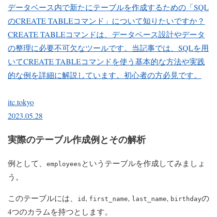
データベース内で新たにテーブルを作成するための「SQL
のCREATE TABLEコマンド」について知りたいですか？
CREATE TABLEコマンドは、データベース設計やデータ
の整理に必要不可欠なツールです。当記事では、SQLを用
いてCREATE TABLEコマンドを使う基本的な方法や実践
的な例を詳細に解説しています。初心者の方必見です。
itc.tokyo
2023.05.28
実際のテーブル作成例とその解析
例として、
というテーブルを作成してみましょ
employees
う。
このテーブルには、
,
,
,
の
id
first_name
last_name
birthday
4つのカラムを持つとします。