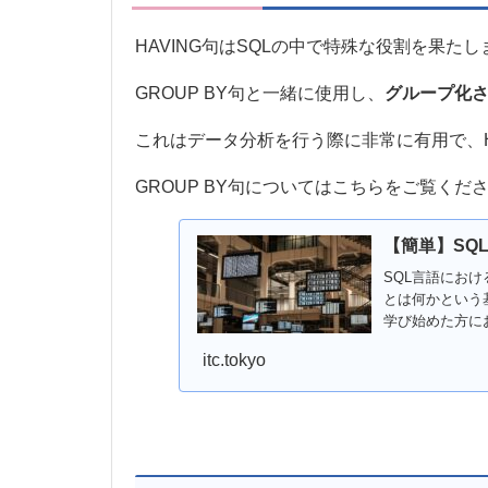
HAVING句はSQLの中で特殊な役割を果たし
GROUP BY句と一緒に使用し、
グループ化
これはデータ分析を行う際に非常に有用で、H
GROUP BY句についてはこちらをご覧くだ
【簡単】SQ
SQL言語におけ
とは何かという
学び始めた方に
い。
itc.tokyo