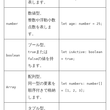
表します。
数値型。
整数や浮動小数
number
let age: number = 25;
点数を表しま
す。
ブール型。
または
true
let isActive: boolean
boolean
の値を持
false
= true;
ちます。
配列型。
同一型の要素を
let numbers: number[]
Array
順序付きで格納
= [1, 2, 3];
します。
タプル型。