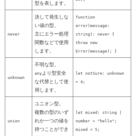
型を表します。
決して発生しな
function
い値の型。
error(message:
主にエラー処理
never
string): never {
関数などで使用
throw new
します。
Error(message); }
不明な型。
より型安全
any
let notSure: unknown
unknown
な代替として使
= 4;
用します。
ユニオン型。
複数の型のいず
let mixed: string |
れか一つの値を
union
number = "hello";
持つことができ
mixed = 5;