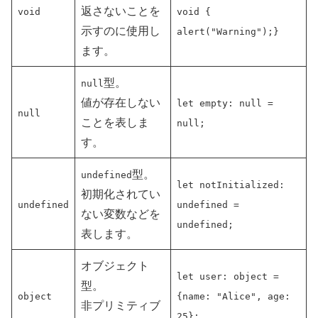
返さないことを
void
void {
示すのに使用し
alert("Warning");}
ます。
型。
null
値が存在しない
let empty: null =
null
ことを表しま
null;
す。
型。
undefined
let notInitialized:
初期化されてい
undefined
undefined =
ない変数などを
undefined;
表します。
オブジェクト
let user: object =
型。
object
{name: "Alice", age:
非プリミティブ
25};