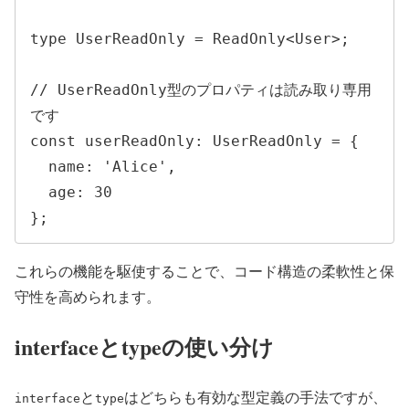
type UserReadOnly = ReadOnly<User>;

// UserReadOnly型のプロパティは読み取り専用
です

const userReadOnly: UserReadOnly = {

  name: 'Alice',

  age: 30

};
これらの機能を駆使することで、コード構造の柔軟性と保
守性を高められます。
interfaceとtypeの使い分け
と
はどちらも有効な型定義の手法ですが、
interface
type