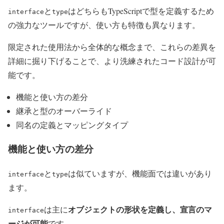
と
はどちらもTypeScriptで型を定義するため
interface
type
の強力なツールですが、使い方も特徴も異なります。
限定された使用法から全体的な概念まで、これらの差異を
詳細に掘り下げることで、より洗練されたコード設計が可
能です。
機能と使い方の差分
継承と型のオーバーライド
同名の定義とマッピングタイプ
機能と使い方の差分
と
は似ていますが、機能面では違いがあり
interface
type
ます。
オブジェクトの形状を定義し、宣言のマ
は主に
interface
ージが可能
です。