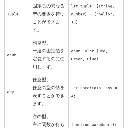
固定長の異なる
let tuple: [string,
型の要素を持つ
Tuple
number] = ["hello",
ことができま
10];
す。
列挙型。
一連の固定値を
enum Color {Red,
enum
定義するのに使
Green, Blue}
用します。
任意型。
任意の型の値を
let uncertain: any =
any
表すことができ
4;
ます。
空の型。
主に関数が何も
function warnUser():