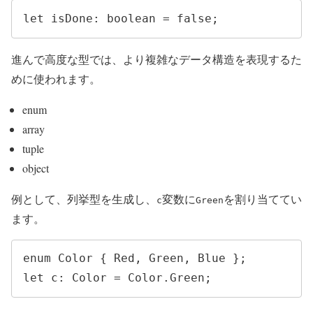
let isDone: boolean = false;
進んで高度な型では、より複雑なデータ構造を表現するた
めに使われます。
enum
array
tuple
object
例として、列挙型を生成し、
変数に
を割り当ててい
c
Green
ます。
enum Color { Red, Green, Blue }; 

let c: Color = Color.Green;