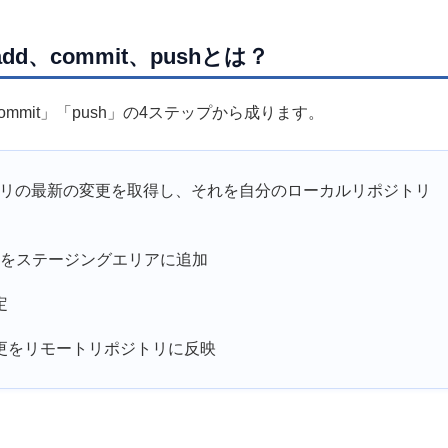
add、commit、pushとは？
commit」「push」の4ステップから成ります。
ポジトリの最新の変更を取得し、それを自分のローカルリポジトリ
イルをステージングエリアに追加
定
た変更をリモートリポジトリに反映