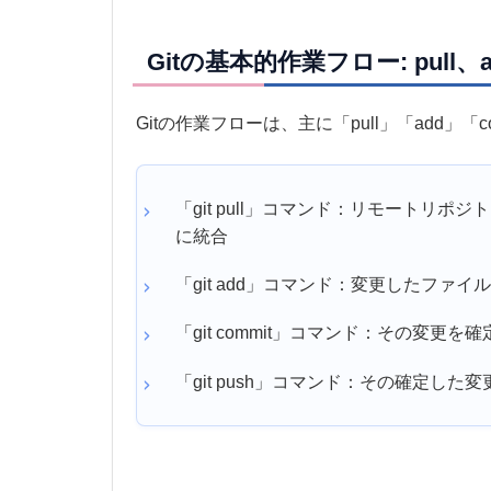
Gitの基本的作業フロー: pull、
Gitの作業フローは、主に「pull」「add」「
「git pull」コマンド：リモートリ
に統合
「git add」コマンド：変更したファ
「git commit」コマンド：その変更を確
「git push」コマンド：その確定し