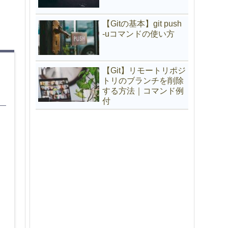
【Gitの基本】git push
-uコマンドの使い方
【Git】リモートリポジ
トリのブランチを削除
する方法｜コマンド例
付