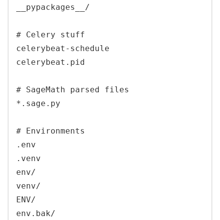
__pypackages__/

# Celery stuff

celerybeat-schedule

celerybeat.pid

# SageMath parsed files

*.sage.py

# Environments

.env

.venv

env/

venv/

ENV/

env.bak/
