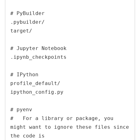
# PyBuilder

.pybuilder/

target/

# Jupyter Notebook

.ipynb_checkpoints

# IPython

profile_default/

ipython_config.py

# pyenv

#   For a library or package, you 
might want to ignore these files since 
the code is
