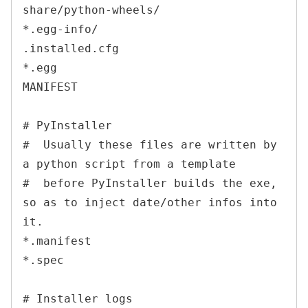
share/python-wheels/

*.egg-info/

.installed.cfg

*.egg

MANIFEST

# PyInstaller

#  Usually these files are written by 
a python script from a template

#  before PyInstaller builds the exe, 
so as to inject date/other infos into 
it.

*.manifest

*.spec

# Installer logs
