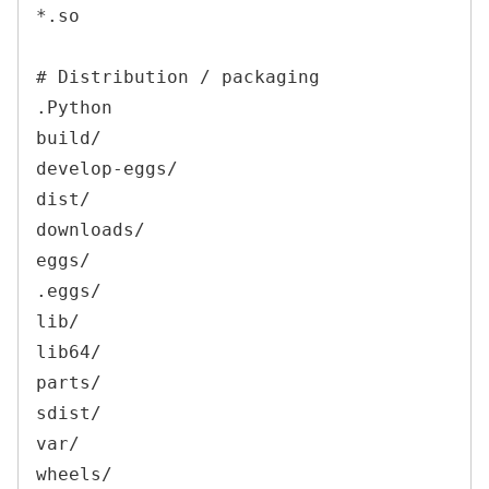
*.so

# Distribution / packaging

.Python

build/

develop-eggs/

dist/

downloads/

eggs/

.eggs/

lib/

lib64/

parts/

sdist/

var/

wheels/
