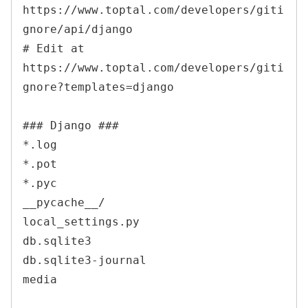
https://www.toptal.com/developers/giti
gnore/api/django

# Edit at 
https://www.toptal.com/developers/giti
gnore?templates=django

### Django ###

*.log

*.pot

*.pyc

__pycache__/

local_settings.py

db.sqlite3

db.sqlite3-journal

media
