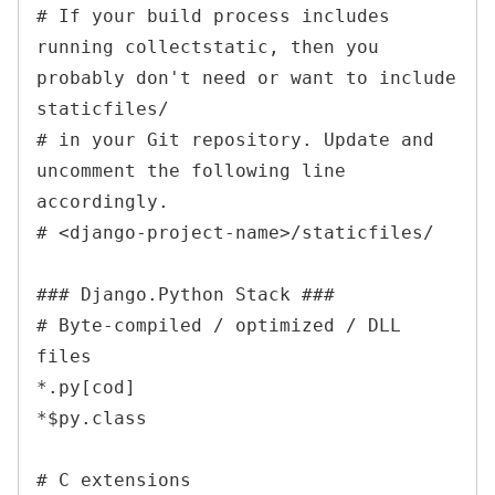
# If your build process includes 
running collectstatic, then you 
probably don't need or want to include 
staticfiles/

# in your Git repository. Update and 
uncomment the following line 
accordingly.

# <django-project-name>/staticfiles/

### Django.Python Stack ###

# Byte-compiled / optimized / DLL 
files

*.py[cod]

*$py.class

# C extensions
