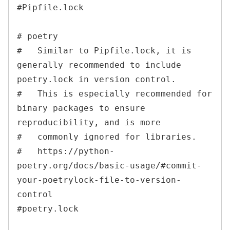
#Pipfile.lock

# poetry

#   Similar to Pipfile.lock, it is 
generally recommended to include 
poetry.lock in version control.

#   This is especially recommended for 
binary packages to ensure 
reproducibility, and is more

#   commonly ignored for libraries.

#   https://python-
poetry.org/docs/basic-usage/#commit-
your-poetrylock-file-to-version-
control

#poetry.lock
