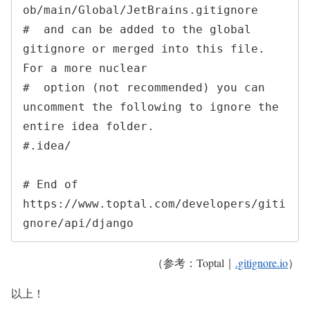
ob/main/Global/JetBrains.gitignore

#  and can be added to the global 
gitignore or merged into this file.  
For a more nuclear

#  option (not recommended) you can 
uncomment the following to ignore the 
entire idea folder.

#.idea/

# End of 
https://www.toptal.com/developers/giti
gnore/api/django
（参考：Toptal｜
.gitignore.io
）
以上！