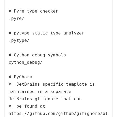
# Pyre type checker

.pyre/

# pytype static type analyzer

.pytype/

# Cython debug symbols

cython_debug/

# PyCharm

#  JetBrains specific template is 
maintained in a separate 
JetBrains.gitignore that can

#  be found at 
https://github.com/github/gitignore/bl