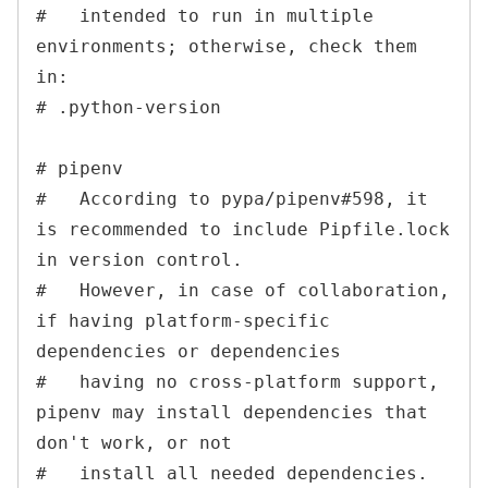
#   intended to run in multiple 
environments; otherwise, check them 
in:

# .python-version

# pipenv

#   According to pypa/pipenv#598, it 
is recommended to include Pipfile.lock 
in version control.

#   However, in case of collaboration, 
if having platform-specific 
dependencies or dependencies

#   having no cross-platform support, 
pipenv may install dependencies that 
don't work, or not

#   install all needed dependencies.
