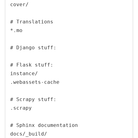
cover/

# Translations

*.mo

# Django stuff:

# Flask stuff:

instance/

.webassets-cache

# Scrapy stuff:

.scrapy

# Sphinx documentation

docs/_build/
