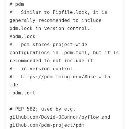
# pdm

#   Similar to Pipfile.lock, it is 
generally recommended to include 
pdm.lock in version control.

#pdm.lock

#   pdm stores project-wide 
configurations in .pdm.toml, but it is 
recommended to not include it

#   in version control.

#   https://pdm.fming.dev/#use-with-
ide

.pdm.toml

# PEP 582; used by e.g. 
github.com/David-OConnor/pyflow and 
github.com/pdm-project/pdm
