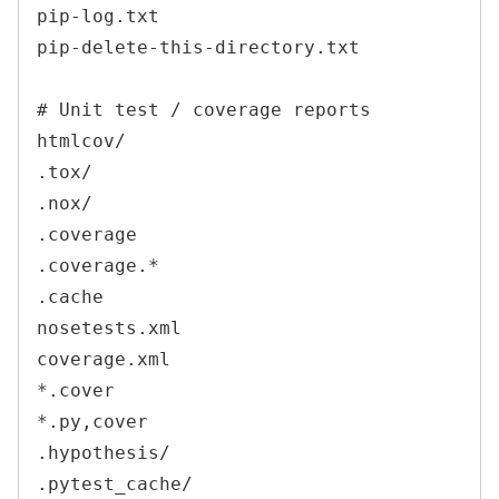
pip-log.txt

pip-delete-this-directory.txt

# Unit test / coverage reports

htmlcov/

.tox/

.nox/

.coverage

.coverage.*

.cache

nosetests.xml

coverage.xml

*.cover

*.py,cover

.hypothesis/

.pytest_cache/
