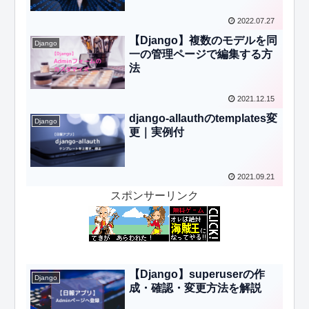
2022.07.27
【Django】複数のモデルを同
Django
一の管理ページで編集する方
法
2021.12.15
django-allauthのtemplates変
Django
更｜実例付
2021.09.21
スポンサーリンク
【Django】superuserの作
Django
成・確認・変更方法を解説