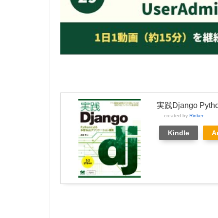
実践Django P
created by
Rinker
Kindle
A