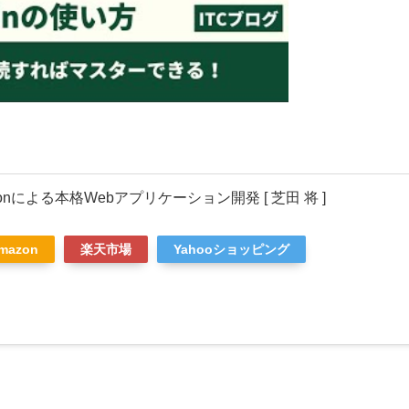
ythonによる本格Webアプリケーション開発 [ 芝田 将 ]
mazon
楽天市場
Yahooショッピング