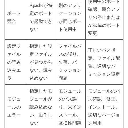
使用中のポート
Apacheが特
別のアプリ
確認、競合アプ
ポート
定のポート
ケーション
リの停止または
競合
で起動でき
が同じポー
Apacheのポート
ない
ト使用中
変更
設定フ
指定した設
ファイルパ
正しいパス指
ァイル
定ファイル
スの誤り、
定、ファイル配
の読み
が見つから
欠落、パー
置、適切なパー
込みエ
ない、読み
ミッション
ミッション設定
ラー
込めない
問題
指定したモ
モジュール
モジュールのパ
モジュ
ジュールが
のパス誤
ス確認・修正、
ールの
読み込めな
り、未イン
インストール、
エラー
い、動作し
ストール、
適切なバージョ
ない
互換性問題
ン利用