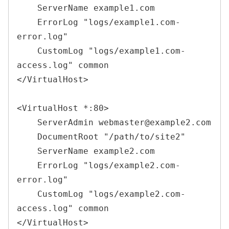
    ServerName example1.com

    ErrorLog "logs/example1.com-
error.log"

    CustomLog "logs/example1.com-
access.log" common

</VirtualHost>

<VirtualHost *:80>

    ServerAdmin webmaster@example2.com

    DocumentRoot "/path/to/site2"

    ServerName example2.com

    ErrorLog "logs/example2.com-
error.log"

    CustomLog "logs/example2.com-
access.log" common

</VirtualHost>