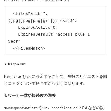
  <FilesMatch ".
(jpg|jpeg|png|gif|js|css)$">

    ExpiresActive On

    ExpiresDefault "access plus 1 
year"

  </FilesMatch>
3. KeepAlive
KeepAlive を
に設定することで、複数のリクエストを同
On
じコネクションで処理できるようになります。
4. ワーカー数や接続数の調整
や
などの設
MaxRequestWorkers
MaxConnectionsPerChild