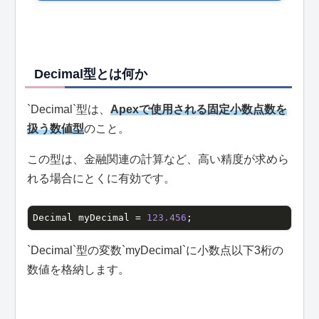
Decimal型とは何か
`Decimal`型は、
Apexで使用される固定小数点数を
扱う数値型
のこと。
この型は、金融関連の計算など、高い精度が求めら
れる場合にとくに有効です。
Decimal myDecimal = 
123.456
;
`Decimal`型の変数`myDecimal`に小数点以下3桁の
数値を格納します。