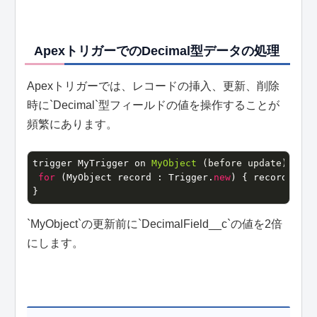
ApexトリガーでのDecimal型データの処理
Apexトリガーでは、レコードの挿入、更新、削除
時に`Decimal`型フィールドの値を操作することが
頻繁にあります。
trigger MyTrigger on 
MyObject
(before update)
{

for
 (MyObject record : Trigger.
new
) { record.Deci
}
`MyObject`の更新前に`DecimalField__c`の値を2倍
にします。