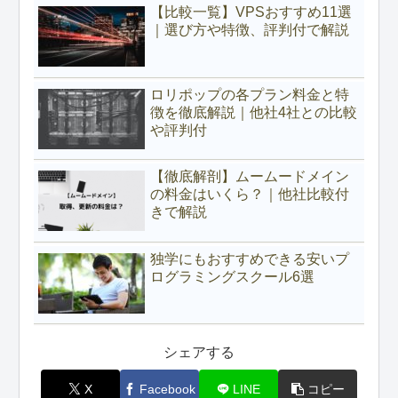
【比較一覧】VPSおすすめ11選
｜選び方や特徴、評判付で解説
ロリポップの各プラン料金と特
徴を徹底解説｜他社4社との比較
や評判付
【徹底解剖】ムームードメイン
の料金はいくら？｜他社比較付
きで解説
独学にもおすすめできる安いプ
ログラミングスクール6選
シェアする
X
Facebook
LINE
コピー