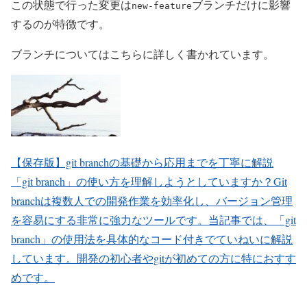
この状態で行った変更は
ブランチだけに影響
new-feature
するのが特徴です。
ブランチについてはこちらに詳しく書かれています。
【保存版】git branchの基礎から応用までを丁寧に解説
「git branch」の使い方を理解しようとしていますか？Git
branchは複数人での開発作業を効率化し、バージョン管理
を容易にする非常に強力なツールです。当記事では、「git
branch」の使用法を具体的なコード付きでていねいに解説
しています。開発の初心者やgitが初めての方に特におすす
めです。