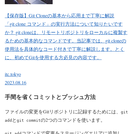
【保存版】Git Cloneの基本から応用まで丁寧に解説
「git clone コマンド」の実行方法について知りたいです
か？ git cloneは、リモートリポジトリをローカルに複製す
るための基本的なコマンドです。当記事では、git cloneの
使用法を具体的なコード付きで丁寧に解説します。とく
に、初めてGitを使用する方必見の内容です。
itc.tokyo
2023.08.16
手間を省くコミットとプッシュ方法
ファイルの変更をGitリポジトリに記録するためには、
git
と
の2つのコマンドを使います。
add
git commit
コマンドで変更をステージングエリアに追加し、
git add