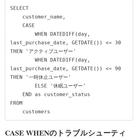
SELECT

    customer_name,

    CASE

        WHEN DATEDIFF(day, 
last_purchase_date, GETDATE()) <= 30 
THEN 'アクティブユーザー'

        WHEN DATEDIFF(day, 
last_purchase_date, GETDATE()) <= 90 
THEN '一時休止ユーザー'

        ELSE '休眠ユーザー'

    END as customer_status

FROM

    customers
CASE WHENのトラブルシューティ